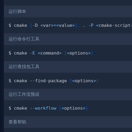
运行脚本
E
 ./include
)
$ cmake 
[
-D 
<
var
>=
<
value
>
]
..
. 
-P
<
cmake-script
运行命令行工具
$ cmake 
-E
<
command
>
[
<
options
>
]
运行查找包工具
nGL
)
$ cmake --find-package 
[
<
options
>
]
E_DIR
}
/bin
)
运行工作流预设
$ cmake 
--workflow
[
<
options
>
]
查看帮助