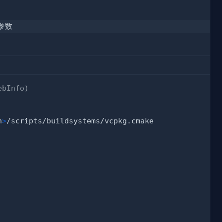
参数
bInfo)
h
>