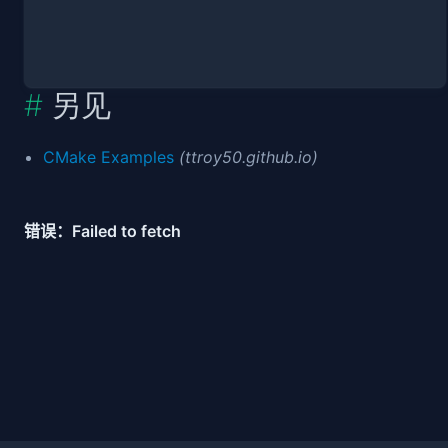
另见
CMake Examples
(ttroy50.github.io)