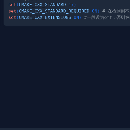
set
(
CMAKE_CXX_STANDARD
17
)
set
(
CMAKE_CXX_STANDARD_REQUIRED
ON
)
# 在检测到
set
(
CMAKE_CXX_EXTENSIONS
ON
)
#一般设为off，否则在