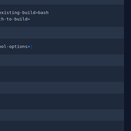
existing-build
>
th-to-build
>
ool-options
>
]