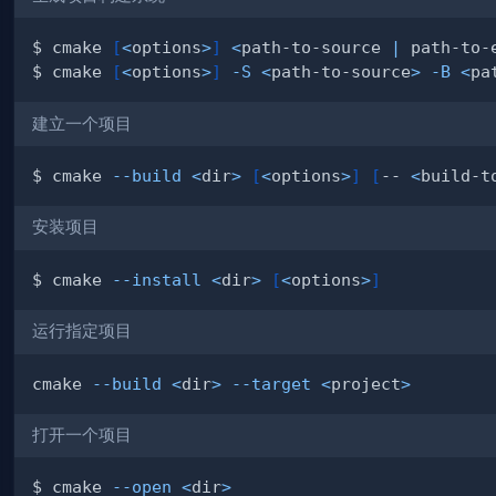
$ cmake 
[
<
options
>
]
<
path-to-source 
|
 path-to-
$ cmake 
[
<
options
>
]
-S
<
path-to-source
>
-B
<
pa
建立一个项目
$ cmake 
--build
<
dir
>
[
<
options
>
]
[
-- 
<
build-t
安装项目
$ cmake 
--install
<
dir
>
[
<
options
>
]
运行指定项目
cmake 
--build
<
dir
>
--target
<
project
>
打开一个项目
$ cmake 
--open
<
dir
>