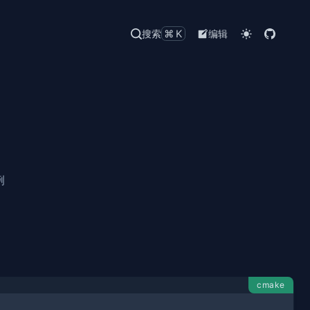
搜索
⌘K
编辑
例
cmake