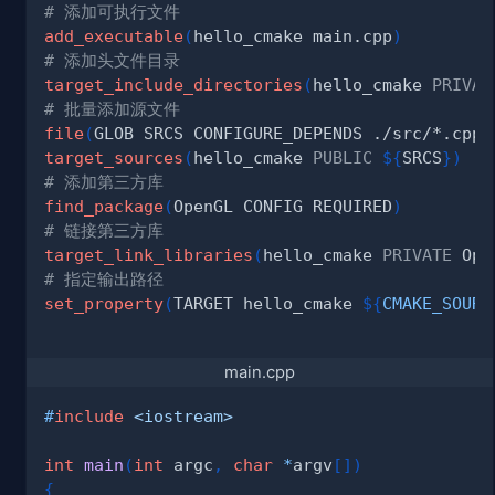
# 添加可执行文件
add_executable
(
hello_cmake main.cpp
)
# 添加头文件目录
target_include_directories
(
hello_cmake 
PRIVAT
# 批量添加源文件
file
(
GLOB SRCS CONFIGURE_DEPENDS ./src/*.cpp
)
target_sources
(
hello_cmake 
PUBLIC
${
SRCS
}
)
# 添加第三方库
find_package
(
OpenGL CONFIG REQUIRED
)
# 链接第三方库
target_link_libraries
(
hello_cmake 
PRIVATE
 Ope
# 指定输出路径
set_property
(
TARGET hello_cmake 
${
CMAKE_SOURC
main.cpp
#
include
<iostream>
int
main
(
int
 argc
,
char
*
argv
[
]
)
{