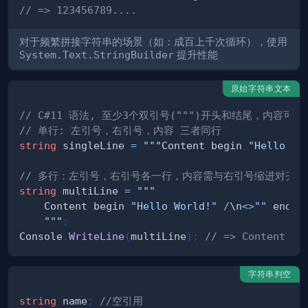
// => 123456789....
对于频繁拼接字符串的场景（如：成百上千次循环），使用
System.Text.StringBuilder
提升性能
原始字符串文本
// C#11 语法, 至少3个双引号(""")开头和结尾，内容可
// 单行: 左引号，右引号，内容 三者同行
string
 singleLine 
=
""
"Content begin 
"Hello Wo
// 多行：左引号，右引号各一行，内容需与右引号缩进对齐
string
 multiLine 
=
""
    Content begin 
"Hello World!"
/
\n
<
>
""
 end
.
""
"
;
Console
.
WriteLine
(
multiLine
)
;
// => Content be
字符串判空
string
 name
;
//空引用