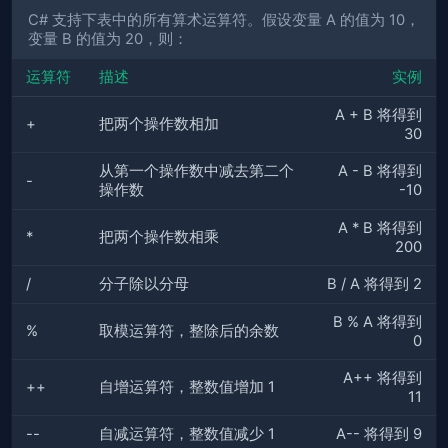
C# 支持下表中的所有算术运算符。假设变量 A 的值为 10，
变量 B 的值为 20，则：
运算符
描述
实例
A + B 将得到
+
把两个操作数相加
30
从第一个操作数中减去第二个
A - B 将得到
-
操作数
-10
A * B 将得到
*
把两个操作数相乘
200
/
分子除以分母
B / A 将得到 2
B % A 将得到
%
取模运算符，整除后的余数
0
A++ 将得到
++
自增运算符，整数值增加 1
11
--
自减运算符，整数值减少 1
A-- 将得到 9