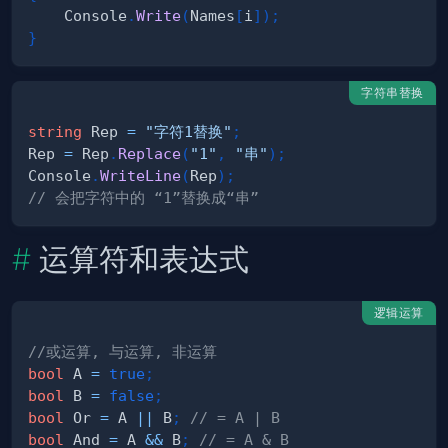
    Console
.
Write
(
Names
[
i
]
)
;
}
字符串替换
string
 Rep 
=
"字符1替换"
;
Rep 
=
 Rep
.
Replace
(
"1"
,
"串"
)
;
Console
.
WriteLine
(
Rep
)
;
// 会把字符中的 “1”替换成“串”
运算符和表达式
逻辑运算
//或运算, 与运算, 非运算
bool
 A 
=
true
;
bool
 B 
=
false
;
bool
 Or 
=
 A 
||
 B
;
// = A | B
bool
 And 
=
 A 
&&
 B
;
// = A & B