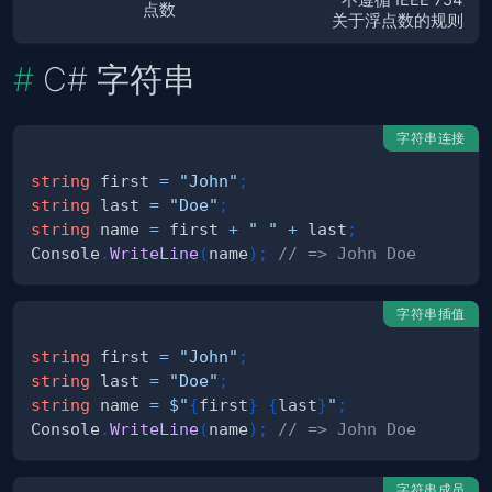
点数
关于浮点数的规则
C# 字符串
字符串连接
string
 first 
=
"John"
;
string
 last 
=
"Doe"
;
string
 name 
=
 first 
+
" "
+
 last
;
Console
.
WriteLine
(
name
)
;
// => John Doe
字符串插值
string
 first 
=
"John"
;
string
 last 
=
"Doe"
;
string
 name 
=
$"
{
first
}
{
last
}
"
;
Console
.
WriteLine
(
name
)
;
// => John Doe
字符串成员