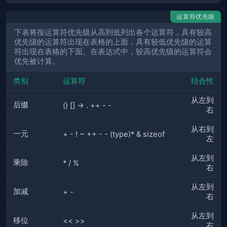
运算符优先级
下表将按运算符优先级从高到低列出各个运算符，具有较高
优先级的运算符出现在表格的上面，具有较低优先级的运算
符出现在表格的下面。在表达式中，较高优先级的运算符会
优先被计算。
类别
运算符
结合性
从左到
后缀
() [] -> . ++ - -
右
从右到
一元
+ - ! ~ ++ - - (type)* & sizeof
左
从左到
乘除
* / %
右
从左到
加减
+ -
右
从左到
移位
<< >>
右