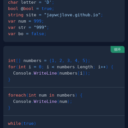
char
 letter 
=
'D'
;
bool
 @
bool
=
true
;
string
 site 
=
"jaywcjlove.github.io"
;
var
 num 
=
999
;
var
 str 
=
"999"
;
var
 bo 
=
false
;
循环
int
[
]
 numbers 
=
{
1
,
2
,
3
,
4
,
5
}
;
for
(
int
 i 
=
0
;
 i 
<
 numbers
.
Length
;
 i
++
)
{
  Console
.
WriteLine
(
numbers
[
i
]
)
;
}
foreach
(
int
 num 
in
 numbers
)
{
  Console
.
WriteLine
(
num
)
;
}
while
(
true
)