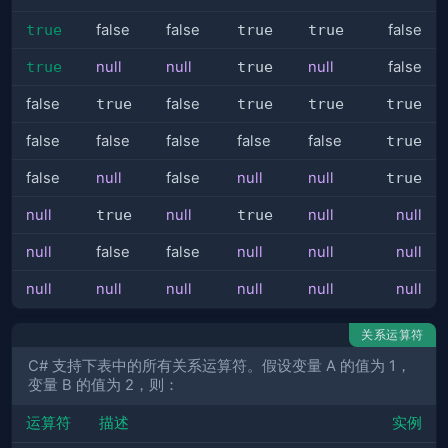
true
false
false
true
true
false
true
null
null
true
null
false
false
true
false
true
true
true
false
false
false
false
false
true
false
null
false
null
null
true
null
true
null
true
null
null
null
false
false
null
null
null
null
null
null
null
null
null
关系运算符
C# 支持下表中的所有关系运算符。假设变量 A 的值为 1，
变量 B 的值为 2，则：
运算符
描述
实例