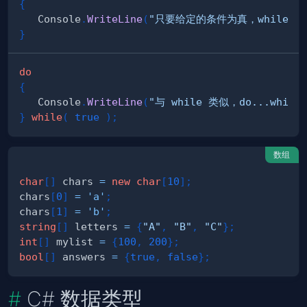
{
   Console
.
WriteLine
(
"只要给定的条件为真，while 
}
do
{
   Console
.
WriteLine
(
"与 while 类似，do...wh
}
while
(
true
)
;
数组
char
[
]
 chars 
=
new
char
[
10
]
;
chars
[
0
]
=
'a'
;
chars
[
1
]
=
'b'
;
string
[
]
 letters 
=
{
"A"
,
"B"
,
"C"
}
;
int
[
]
 mylist 
=
{
100
,
200
}
;
bool
[
]
 answers 
=
{
true
,
false
}
;
C# 数据类型