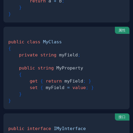
return
 a 
+
 b
;
}
}
属性
public
class
MyClass
{
private
string
 myField
;
public
string
{
get
{
return
 myField
;
}
set
{
 myField 
=
value
;
}
}
}
接口
public
interface
IMyInterface