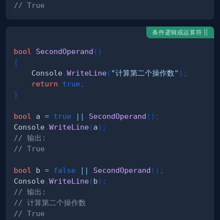
// True
条件逻辑或运算符 ||
bool
SecondOperand
(
)
{
    Console
.
WriteLine
(
"计算第二个操作数"
)
;
return
true
;
}
bool
 a 
=
true
||
SecondOperand
(
)
;
Console
.
WriteLine
(
a
)
;
// 输出:
// True
bool
 b 
=
false
||
SecondOperand
(
)
;
Console
.
WriteLine
(
b
)
;
// 输出:
// 计算第二个操作数
// True