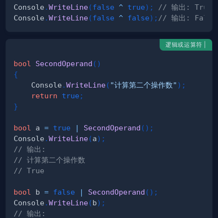
Console
.
WriteLine
(
false
^
true
)
;
// 输出: True
Console
.
WriteLine
(
false
^
false
)
;
// 输出: False
逻辑或运算符 |
bool
SecondOperand
(
)
{
    Console
.
WriteLine
(
"计算第二个操作数"
)
;
return
true
;
}
bool
 a 
=
true
|
SecondOperand
(
)
;
Console
.
WriteLine
(
a
)
;
// 输出:
// 计算第二个操作数
// True
bool
 b 
=
false
|
SecondOperand
(
)
;
Console
.
WriteLine
(
b
)
;
// 输出: