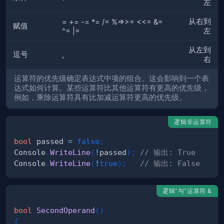
左
从右到
= += -= *= /= %=>>= <<= &=
赋值
^= |=
左
从左到
逗号
,
右
运算符的优先级确定表达式中项的组合。这会影响到一个表
达式如何计算。某些运算符比其他运算符有更高的优先级，
例如，乘除运算符具有比加减运算符更高的优先级。
逻辑非运算符
bool
 passed 
=
false
;
Console
.
WriteLine
(
!
passed
)
;
// 输出: True
Console
.
WriteLine
(
!
true
)
;
// 输出: False
逻辑“与”运算符 &
bool
SecondOperand
(
)
{