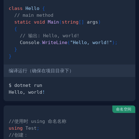
class
Hello
{
// main method
static
void
Main
(
string
[
]
 args
)
{
// 输出: Hello, world!
    Console
.
WriteLine
(
"Hello, world!"
)
;
}
}
编译运行（确保在项目目录下）
Hello, world
!
命名空间
//使用时 using 命名名称
using
Test
;
//创建：