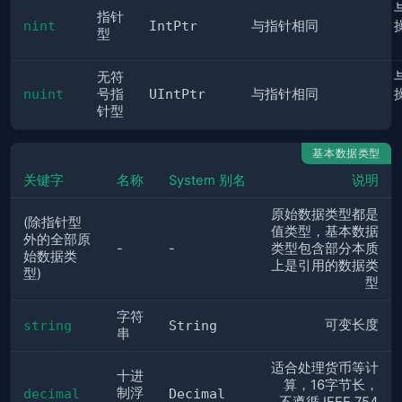
指针
nint
IntPtr
与指针相同
型
无符
nuint
号指
UIntPtr
与指针相同
针型
基本数据类型
关键字
名称
System 别名
说明
原始数据类型都是
(除指针型
值类型，基本数据
外的全部原
-
-
类型包含部分本质
始数据类
上是引用的数据类
型)
型
字符
可变长度
string
String
串
适合处理货币等计
十进
算，16字节长，
制浮
decimal
Decimal
不遵循 IEEE 754