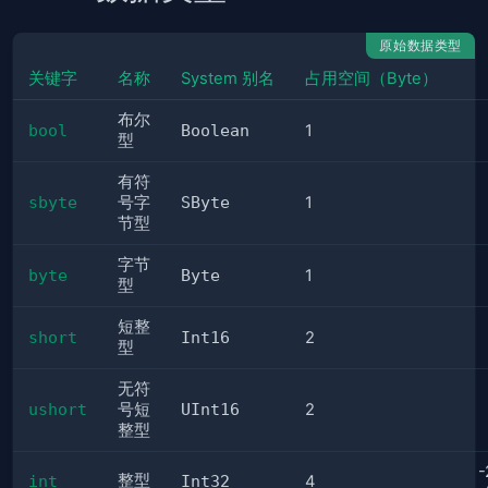
原始数据类型
关键字
名称
System 别名
占用空间（Byte）
布尔
bool
Boolean
1
型
有符
sbyte
号字
SByte
1
节型
字节
byte
Byte
1
型
短整
short
Int16
2
型
无符
ushort
号短
UInt16
2
整型
-
整型
int
Int32
4