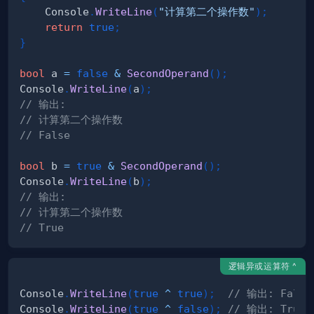
    Console
.
WriteLine
(
"计算第二个操作数"
)
;
return
true
;
}
bool
 a 
=
false
&
SecondOperand
(
)
;
Console
.
WriteLine
(
a
)
;
// 输出:
// 计算第二个操作数
// False
bool
 b 
=
true
&
SecondOperand
(
)
;
Console
.
WriteLine
(
b
)
;
// 输出:
// 计算第二个操作数
// True
逻辑异或运算符 ^
Console
.
WriteLine
(
true
^
true
)
;
// 输出: False
Console
.
WriteLine
(
true
^
false
)
;
// 输出: True