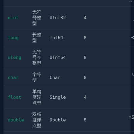
~ 
无符
uint
号整
UInt32
4
型
长整
long
Int64
8
-
型
无符
ulong
号长
UInt64
8
整型
字符
char
Char
8
型
单精
float
度浮
Single
4
点型
双精
±5
double
度浮
Double
8
点型