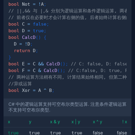
bool
 Not 
=
!
A
;
// ||,&& 与 |,& 分别为逻辑运算和条件逻辑运算, 两者的
// 前者仅在必要时才会计算右侧的值, 后者始终计算右侧的值
bool
 C 
=
false
;
bool
 D 
=
true
;
bool
CalcD
(
)
{
  D 
=
!
D
;
return
 D
;
}
bool
 E 
=
 C 
&&
CalcD
(
)
;
// C: false, D: false, 
bool
 F 
=
 C 
&
CalcD
(
)
;
// C:false, D: true, F: 
// 两种运算方法稍有不同, 计算结果始终相同, 但第二种可
//异或运算
bool
 Xor 
=
 A 
^
 B
;
C# 中的逻辑运算支持可空布尔类型运算. 注意条件逻辑运算
不支持可空布尔类型.
x
y
x & y
x | y
x ^ y
! x
true
true
true
true
false
false