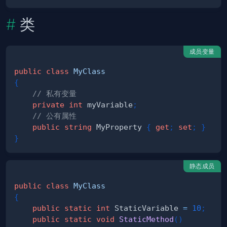
类
成员变量
public
class
MyClass
{
// 私有变量
private
int
 myVariable
;
// 公有属性
public
string
 MyProperty 
{
get
;
set
;
}
}
静态成员
public
class
MyClass
{
public
static
int
 StaticVariable 
=
10
;
public
static
void
StaticMethod
(
)