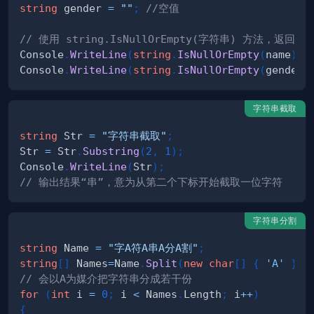
string
 gender 
=
""
;
//空值
// 使用 string.IsNullOrEmpty(字符串) 方法，返回 bo
Console
.
WriteLine
(
string
.
IsNullOrEmpty
(
name
)
)
;
Console
.
WriteLine
(
string
.
IsNullOrEmpty
(
gender
)
字符串截取
string
 Str 
=
"字符串截取"
;
Str 
=
 Str
.
Substring
(
2
,
1
)
;
Console
.
WriteLine
(
Str
)
;
// 输出结果“串”，意为从第二个下标开始截取一位字符
字符串分割
string
 Name 
=
"字A符A串A分A割"
;
string
[
]
 Names
=
Name
.
Split
(
new
char
[
]
{
'A'
}
)
;
// 会以A为媒介把字符串分成若干份
for
(
int
 i 
=
0
;
 i 
<
 Names
.
Length
;
 i
++
)
{