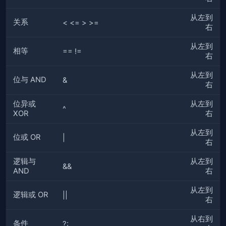
从左到
关系
< <= > >=
右
从左到
相等
== !=
右
从左到
位与 AND
&
右
位异或
从左到
^
XOR
右
从左到
位或 OR
|
右
逻辑与
从左到
&&
AND
右
从左到
逻辑或 OR
||
右
从右到
条件
?: