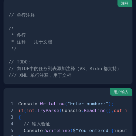
注释
// 单行注释
 */
// TODO：
// 向IDE中的任务列表添加注释（VS、Rider都支持）
/// XML 单行注释，用于文档
用户输入
Console
.
WriteLine
(
"Enter number:"
)
;
if
(
int
.
TryParse
(
Console
.
ReadLine
(
)
,
out
int
 
{
// 输入验证
  Console
.
WriteLine
(
$"You entered 
{
input
}
"
)