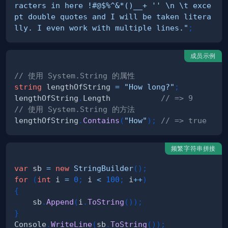
racters in here !#@$%^&*()__+ '' \n \t exce
pt double quotes and I will be taken litera
lly. I even work with multiple lines."
;
成员示例
// 使用 System.String 的属性
string
 lengthOfString 
=
"How long?"
;
lengthOfString
.
Length           
// => 9
// 使用 System.String 的方法
lengthOfString
.
Contains
(
"How"
)
;
// => true
频繁字符串拼接
var
 sb 
=
new
StringBuilder
(
)
;
for
(
int
 i 
=
0
;
 i 
<
100
;
 i
++
)
{
    sb
.
Append
(
i
.
ToString
(
)
)
;
}
Console
.
WriteLine
(
sb
.
ToString
(
)
)
;