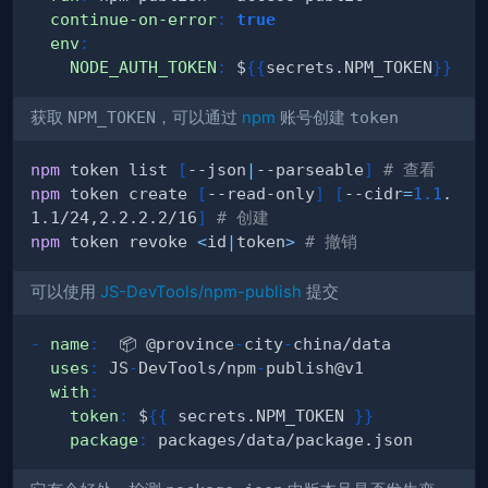
continue-on-error
:
true
env
:
NODE_AUTH_TOKEN
:
 $
{
{
secrets.NPM_TOKEN
}
}
获取
NPM_TOKEN
，可以通过
npm
账号创建
token
npm
 token list 
[
--json
|
--parseable
]
# 查看
npm
 token create 
[
--read-only
]
[
--cidr
=
1.1
.
1.1/24,2.2.2.2/16
]
# 创建
npm
 token revoke 
<
id
|
token
>
# 撤销
可以使用
JS-DevTools/npm-publish
提交
-
name
:
  📦 @province
-
city
-
uses
:
 JS
-
DevTools/npm
-
with
:
token
:
 $
{
{
 secrets.NPM_TOKEN 
}
}
package
: