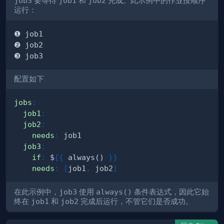
job3
要等待
job1
和
job2
完成。此示例中的作业按顺序
运行：
配置如下
jobs
:
job1
:
job2
:
needs
:
job3
:
if
:
 $
{
{
 always() 
}
}
needs
:
[
job1
,
 job2
]
在此示例中，
job3
使用
always()
条件表达式，因此它始
终在
job1
和
job2
完成后运行，不管它们是否成功。