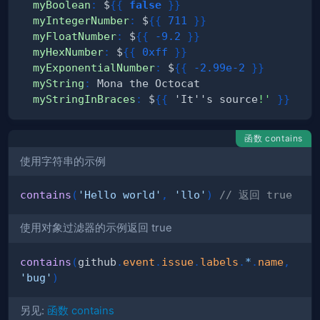
myBoolean
:
 $
{
{
false
}
}
myIntegerNumber
:
 $
{
{
711
}
}
myFloatNumber
:
 $
{
{
-9.2
}
}
myHexNumber
:
 $
{
{
0xff
}
}
myExponentialNumber
:
 $
{
{
-2.99e-2
}
}
myString
:
myStringInBraces
:
 $
{
{
 'It''s source
!'
}
}
函数 contains
使用字符串的示例
contains
(
'Hello world'
,
'llo'
)
// 返回 true
使用对象过滤器的示例返回 true
contains
(
github
.
event
.
issue
.
labels
.
*
.
name
,
'bug'
)
另见:
函数 contains