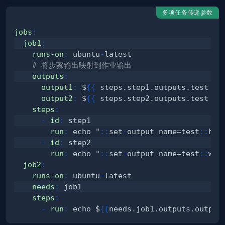
多项任务传递参数
jobs
:
job1
:
runs-on
:
 ubuntu
-
# 将步骤输出映射到作业输出
outputs
:
output1
:
 $
{
{
 steps.step1.outputs.test 
}
}
output2
:
 $
{
{
 steps.step2.outputs.test 
}
}
steps
:
-
id
:
run
:
 echo "
:
:
set
-
output name=test
:
:
-
id
:
run
:
 echo "
:
:
set
-
output name=test
:
:
job2
:
runs-on
:
 ubuntu
-
needs
:
steps
:
-
run
:
 echo $
{
{
needs.job1.outputs.output