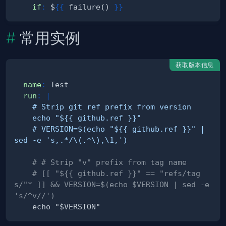
if
:
 $
{
{
 failure() 
}
}
常用实例
获取版本信息
-
name
:
run
:
|
    # VERSION=$(echo "${{ github.ref }}" | 
sed -e 's,.*/\(.*\),\1,')
# # Strip "v" prefix from tag name
# [[ "${{ github.ref }}" == "refs/tag
s/"* ]] && VERSION=$(echo $VERSION | sed -e 
's/^v//')