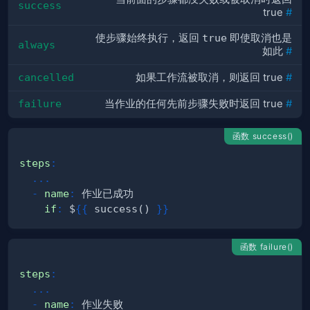
success
true
#
使步骤始终执行，返回
true
即使取消也是
always
如此
#
cancelled
如果工作流被取消，则返回 true
#
failure
当作业的任何先前步骤失败时返回 true
#
函数 success()
steps
:
...
-
name
:
if
:
 $
{
{
 success() 
}
}
函数 failure()
steps
:
...
-
name
: