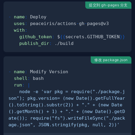
提交到 gh-pages 分支
-
name
:
uses
:
 peaceiris/actions
-
gh
-
with
:
github_token
:
 $
{
{
secrets.GITHUB_TOKEN
}
}
publish_dir
:
修改 package.json
-
name
:
shell
:
run
:
|
    node -e 'var pkg = require("./package.j
son"); pkg.version= (new Date().getFullYear
().toString().substr(2)) + "." + (new Date
().getMonth() + 1) + "." + (new Date().getD
ate()); require("fs").writeFileSync("./pack
age.json", JSON.stringify(pkg, null, 2))'