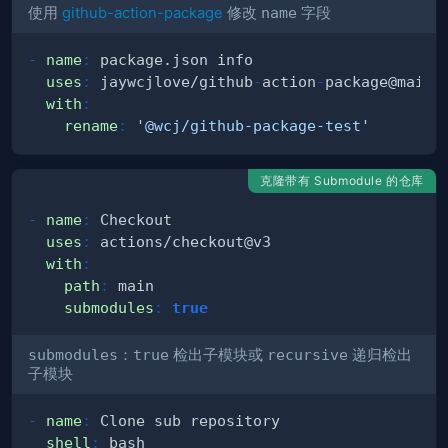
使用
github-action-package
修改
name
字段
-
name
:
uses
:
 jaywcjlove/github
-
action
-
with
:
rename
:
'@wcj/github-package-test'
克隆带有 Submodule 的仓库
-
name
:
uses
:
with
:
path
:
submodules
:
true
submodules
：
true
检出子模块或
recursive
递归检出
子模块
-
name
:
shell
: