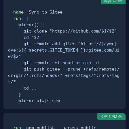
同步 Gitee
-
name
:
run
:
|
      git remote add gitee "https://jaywcjl
ove:${{ secrets.GITEE_TOKEN }}@gitee.com/ui
      git push gitee --prune +refs/remotes/
origin/*:refs/heads/* +refs/tags/*:refs/tag
    mirror uiwjs uiw
提交 NPM 包
-
run
:
 npm publish 
-
-