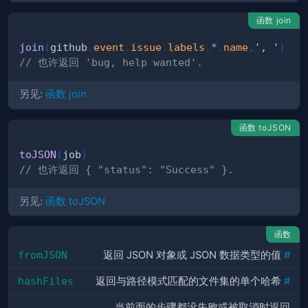
函数 join
join
(
github
.
event
.
issue
.
labels
.
*
.
name
,
', '
)
// 也许返回 'bug, help wanted'.
另见:
函数 join
函数 toJSON
toJSON
(
job
)
// 也许返回 { "status": "Success" }.
另见:
函数 toJSON
函数
fromJSON
返回 JSON 对象或 JSON 数据类型的值
#
hashFiles
返回与路径模式匹配的文件集的单个哈希
#
当前面的步骤都没失败或被取消时返回