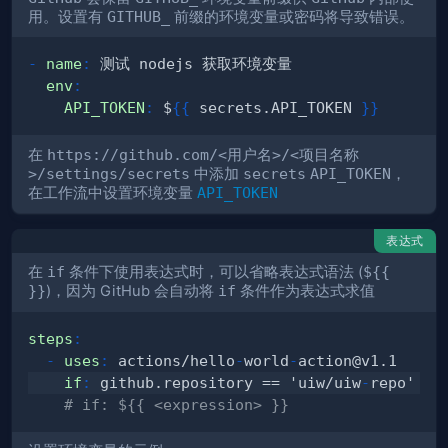
用。设置有
GITHUB_
前缀的环境变量或密码将导致错误。
-
name
:
env
:
API_TOKEN
:
 $
{
{
 secrets.API_TOKEN 
}
}
在
https://github.com/<用户名>/<项目名称
>/settings/secrets
中添加
secrets
API_TOKEN
，
在工作流中设置环境变量
API_TOKEN
表达式
在
if
条件下使用表达式时，可以省略表达式语法 (
${{
}}
)，因为 GitHub 会自动将
if
条件作为表达式求值
steps
:
-
uses
:
 actions/hello
-
world
-
action@v1.1
if
:
 github.repository == 'uiw/uiw
-
# if: ${{ <expression> }}