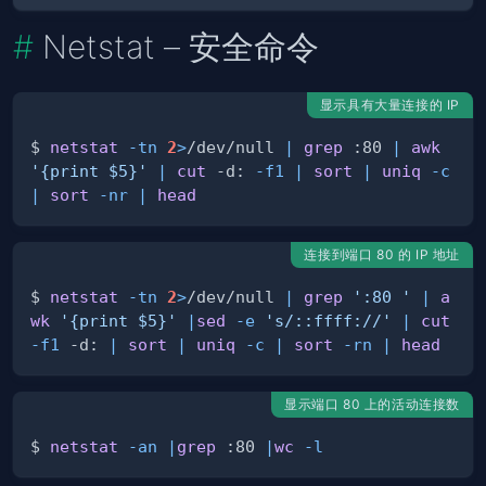
Netstat – 安全命令
显示具有大量连接的 IP
$ 
netstat
-tn
2
>
/dev/null 
|
grep
 :80 
|
awk
'{print $5}'
|
cut
 -d: 
-f1
|
sort
|
uniq
-c
|
sort
-nr
|
head
连接到端口 80 的 IP 地址
$ 
netstat
-tn
2
>
/dev/null 
|
grep
':80 '
|
a
wk
'{print $5}'
|
sed
-e
's/::ffff://'
|
cut
-f1
 -d: 
|
sort
|
uniq
-c
|
sort
-rn
|
head
显示端口 80 上的活动连接数
$ 
netstat
-an
|
grep
 :80 
|
wc
-l