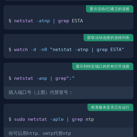
显示活动/已建立的连接
$ 
netstat
-atnp
|
grep
获取活动连接的连续列表
$ 
watch
-d
-n0
"netstat -atnp | grep ESTA"
显示到特定端口的所有打开连接
$ 
netstat
-anp
|
grep
":"
插入
端口
号（上图）代替冒号
:
检查服务是否正在运行
$ 
sudo
netstat
-aple
|
grep
你可以用
http
、
smtp
代替
ntp