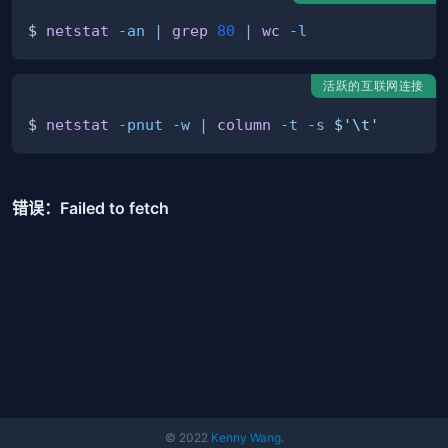
$ 
netstat
-an
|
grep
80
|
wc
-l
活跃的互联网连接
$ 
netstat
-pnut
-w
|
column
-t
-s
$'
\t
'
© 2022
Kenny Wang
.