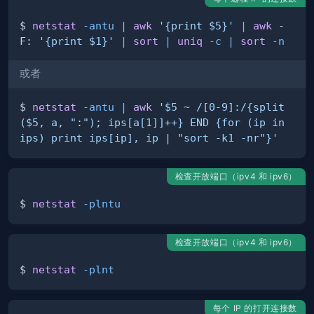
$ 
netstat
-antu
|
awk
'{print $5}'
|
awk
 -
F: 
'{print $1}'
|
sort
|
uniq
-c
|
sort
-n
或者
$ 
netstat
-antu
|
awk
'$5 ~ /[0-9]:/{split
($5, a, ":"); ips[a[1]]++} END {for (ip in 
ips) print ips[ip], ip | "sort -k1 -nr"}'
检查开放端口（ipv4 和 ipv6）
$ 
netstat
-plntu
检查开放端口（ipv4 和 ipv6）
$ 
netstat
-plnt
每个 IP 的打开连接数