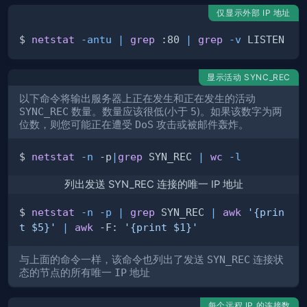
仅显示外部 IP 地址
$ 
netstat
-antu
|
grep
 :80 
|
grep
-v
 LISTEN 
|
显示活动 SYNC_REC
以下命令将输出服务器上正在发生和正在发生的活动
SYNC_REC
数量。数量应该很低(小于
5
)。如果该数字为两
位数，则您可能正在遭受
DoS
攻击或被邮件轰炸。
$ 
netstat
-n
 -p
|
grep
 SYN_REC 
|
wc
-l
列出发送 SYN_REC 连接的唯一 IP 地址
$ 
netstat
-n
-p
|
grep
 SYN_REC 
|
awk
'{prin
t $5}'
|
awk
 -F: 
'{print $1}'
与上面的命令一样，该命令也列出了发送
SYN_REC
连接状
态的节点的所有唯一
IP
地址
每个远程 IP 的连接数