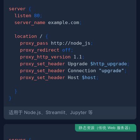
server
{
listen
80
;
server_name
 example.com
;
location
 /
{
proxy_pass
 http://node_js
;
proxy_redirect
off
;
proxy_http_version
 1.1
;
proxy_set_header
 Upgrade 
$http_upgrade
;
proxy_set_header
 Connection 
"upgrade"
;
proxy_set_header
 Host 
$host
;
}
}
适用于 Node.js、Streamlit、Jupyter 等
静态资源（传统 Web 服务器）
server
{