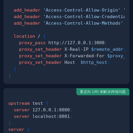
add_header
'Access-Control-Allow-Origin'
'*'
add_header
'Access-Control-Allow-Credentials
add_header
'Access-Control-Allow-Methods'
'G
location
 /
{
proxy_pass
 http://127.0.0.1:3000
;
proxy_set_header
 X-Real-IP 
$remote_addr
;
proxy_set_header
 X-Forwarded-For 
$proxy_ad
proxy_set_header
 Host  
$http_host
;
}
}
重定向 URI 来解决跨域问题
upstream
 test
{
server
 127.0.0.1:8080
;
server
 localhost:8081
;
}
server
{