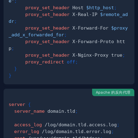
e"
;
proxy_set_header
 Host 
$http_host
;
proxy_set_header
 X-Real-IP 
$remote_ad
dr
;
proxy_set_header
 X-Forward-For 
$proxy
_add_x_forwarded_for
;
proxy_set_header
 X-Forward-Proto htt
p
;
proxy_set_header
 X-Nginx-Proxy true
;
proxy_redirect
off
;
}
}
Apache 的反向代理
server
{
server_name
 domain.tld
;
access_log
 /log/domain.tld.access.log
;
error_log
 /log/domain.tld.error.log
;