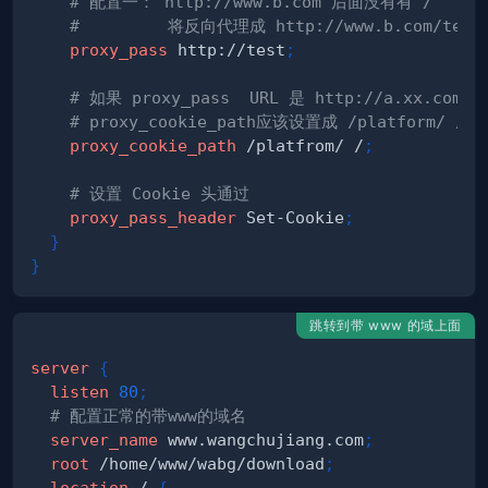
# 配置一： http://www.b.com 后面没有有“/” 
#         将反向代理成 http://www.b.com/test
proxy_pass
 http://test
;
# 如果 proxy_pass  URL 是 http://a.xx.com/
# proxy_cookie_path应该设置成 /platform/
proxy_cookie_path
 /platfrom/ /
;
# 设置 Cookie 头通过
proxy_pass_header
 Set-Cookie
;
}
}
跳转到带 www 的域上面
server
{
listen
80
;
# 配置正常的带www的域名
server_name
 www.wangchujiang.com
;
root
 /home/www/wabg/download
;
location
 /
{