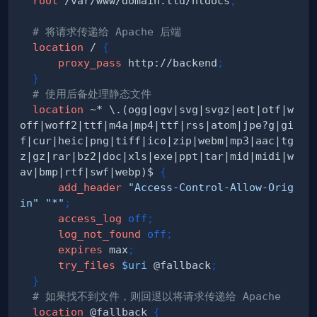
root
 /var/www/domain.tld/htdocs
;
# 将请求传递给 Apache 后端
location
 /
{
proxy_pass
 http://backend
;
}
# 使用后备处理静态文件
location
 ~* \.(ogg|ogv|svg|svgz|eot|otf|w
off|woff2|ttf|m4a|mp4|ttf|rss|atom|jpe?g|gi
f|cur|heic|png|tiff|ico|zip|webm|mp3|aac|tg
z|gz|rar|bz2|doc|xls|exe|ppt|tar|mid|midi|w
av|bmp|rtf|swf|webp)$
{
add_header
"Access-Control-Allow-Orig
in"
"*"
;
access_log
off
;
log_not_found
off
;
expires
 max
;
try_files
$uri
 @fallback
;
}
# 如果找不到文件，则回退以将请求传递给 Apache
location
 @fallback
{