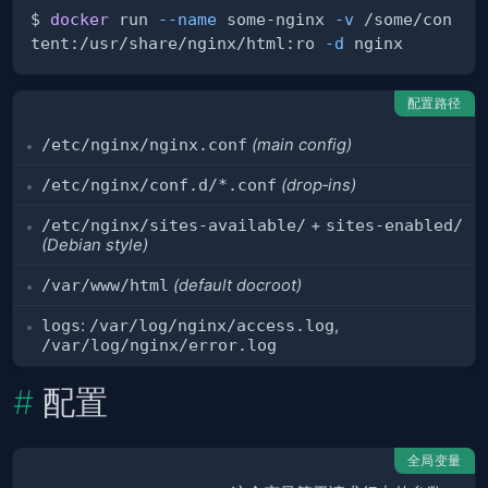
$ 
docker
 run 
--name
 some-nginx 
-v
 /some/con
tent:/usr/share/nginx/html:ro 
-d
配置路径
/etc/nginx/nginx.conf
(main config)
/etc/nginx/conf.d/*.conf
(drop‑ins)
/etc/nginx/sites-available/
+
sites-enabled/
(Debian style)
/var/www/html
(default docroot)
logs
:
/var/log/nginx/access.log
,
/var/log/nginx/error.log
配置
全局变量