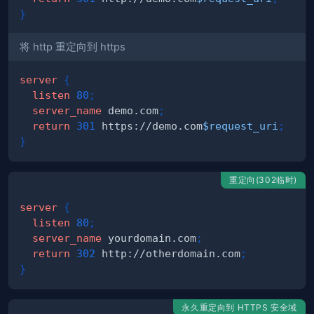
}
将 http 重定向到 https
server
{
listen
80
;
server_name
 demo.com
;
return
301
 https://demo.com
$request_uri
;
}
重定向(302临时)
server
{
listen
80
;
server_name
 yourdomain.com
;
return
302
 http://otherdomain.com
;
}
永久重定向到 HTTPS 安全域