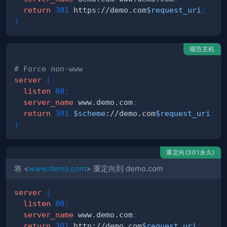
return
301
 https://demo.com
$request_uri
;
}
规范主机
# Force non-www
server
{
listen
80
;
server_name
 www.demo.com
;
return
301
$scheme
://demo.com
$request_uri
;
}
重定向(301永久)
将 <
www.demo.com
> 重定向到 demo.com
server
{
listen
80
;
server_name
 www.demo.com
;
return
301
 http://demo.com
$request_uri
;