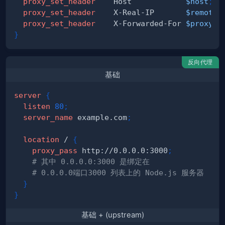
proxy_set_header
    Host            
$host
;
proxy_set_header
    X-Real-IP       
$remote_
proxy_set_header
    X-Forwarded-For 
$proxy_a
}
反向代理
基础
server
{
listen
80
;
server_name
 example.com
;
location
 /
{
proxy_pass
 http://0.0.0.0:3000
;
# 其中 0.0.0.0:3000 是绑定在 
# 0.0.0.0端口3000 列表上的 Node.js 服务器
}
}
基础 + (upstream)