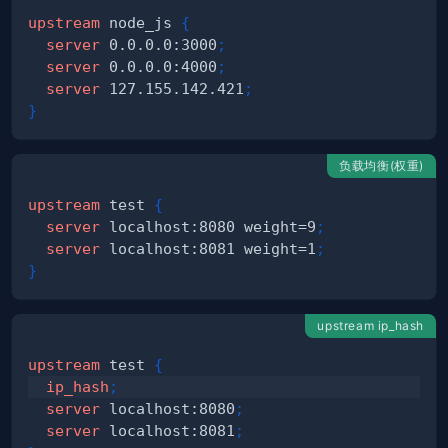
upstream
 node_js
{
server
 0.0.0.0:3000
;
server
 0.0.0.0:4000
;
server
 127.155.142.421
;
}
负载均衡(权重)
upstream
 test
{
server
 localhost:8080 weight=9
;
server
 localhost:8081 weight=1
;
}
upstream ip_hash
upstream
 test
{
ip_hash
;
server
 localhost:8080
;
server
 localhost:8081
;