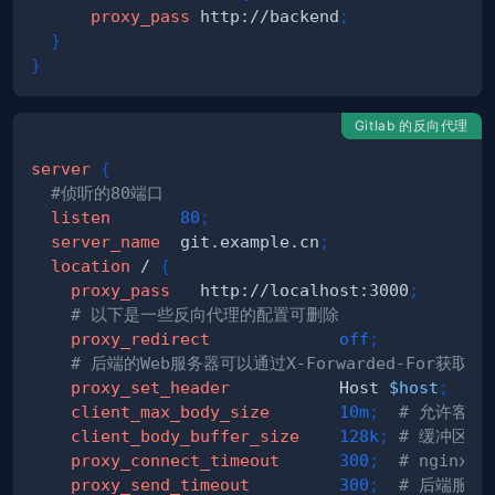
proxy_pass
 http://backend
;
}
}
Gitlab 的反向代理
server
{
#侦听的80端口
listen
80
;
server_name
  git.example.cn
;
location
 /
{
proxy_pass
   http://localhost:3000
;
# 以下是一些反向代理的配置可删除
proxy_redirect
off
;
# 后端的Web服务器可以通过X-Forwarded-For获取用
proxy_set_header
           Host 
$host
;
client_max_body_size
10m
;
# 允许客户
client_body_buffer_size
128k
;
# 缓冲区代
proxy_connect_timeout
300
;
# ngin
proxy_send_timeout
300
;
# 后端服务