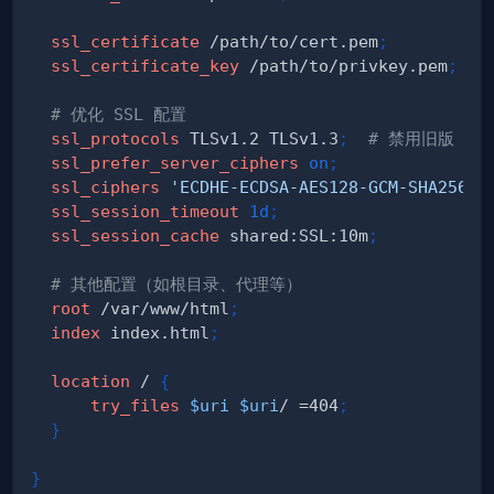
ssl_certificate
 /path/to/cert.pem
;
ssl_certificate_key
 /path/to/privkey.pem
;
# 优化 SSL 配置
ssl_protocols
 TLSv1.2 TLSv1.3
;
# 禁用旧版 TLS
ssl_prefer_server_ciphers
on
;
ssl_ciphers
'ECDHE-ECDSA-AES128-GCM-SHA256:E
ssl_session_timeout
1d
;
ssl_session_cache
 shared:SSL:10m
;
# 其他配置（如根目录、代理等）
root
 /var/www/html
;
index
 index.html
;
location
 /
{
try_files
$uri
$uri
/ =404
;
}
}