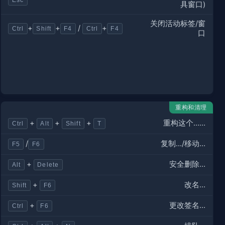
Esc
具窗口)
关闭活动标签/窗
+
+
/
+
Ctrl
Shift
F4
Ctrl
F4
口
重构和清理
重构这个……
+
+
+
Ctrl
Alt
Shift
T
复制…/移动…
/
F5
F6
安全删除…
+
Alt
Delete
改名…
+
Shift
F6
更改签名…
+
Ctrl
F6