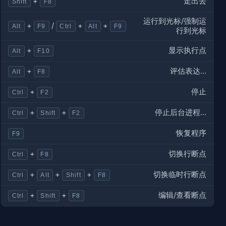
走出去
+
Shift
F8
运行到光标/强制运
+
/
+
+
Alt
F9
Ctrl
Alt
F9
行到光标
显示执行点
+
Alt
F10
评估表达...
+
Alt
F8
停止
+
Ctrl
F2
停止后台进程...
+
+
Ctrl
Shift
F2
恢复程序
F9
切换行断点
+
Ctrl
F8
切换临时行断点
+
+
+
Ctrl
Alt
Shift
F8
编辑/查看断点
+
+
Ctrl
Shift
F8