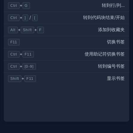
转到行/列...
+
Ctrl
G
转到代码块结束/开始
+
/
Ctrl
]
[
添加到收藏夹
+
+
Alt
Shift
F
切换书签
F11
使用助记符切换书签
+
Ctrl
F11
转到编号书签
+
Ctrl
[0-9]
显示书签
+
Shift
F11