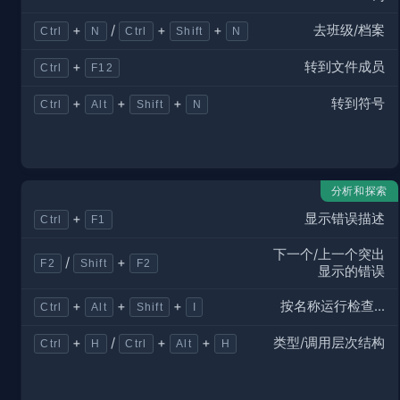
去班级/档案
+
/
+
+
Ctrl
N
Ctrl
Shift
N
转到文件成员
+
Ctrl
F12
转到符号
+
+
+
Ctrl
Alt
Shift
N
分析和探索
显示错误描述
+
Ctrl
F1
下一个/上一个突出
/
+
F2
Shift
F2
显示的错误
按名称运行检查...
+
+
+
Ctrl
Alt
Shift
I
类型/调用层次结构
+
/
+
+
Ctrl
H
Ctrl
Alt
H