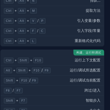
排队…
+
+
Ctrl
Alt
N
提取方法
+
+
Ctrl
Alt
M
引入变量/参数
+
+
/
Ctrl
Alt
V
P
引入字段/常量
+
+
/
Ctrl
Alt
F
C
重新格式化代码
+
+
Ctrl
Alt
L
构建、运行和调试
运行上下文配置
+
+
Ctrl
Shift
F10
运行/调试所选配置
+
+
/
Alt
Shift
F10
F9
运行/调试当前配置
+
/
Shift
F10
F9
跨过/进入
/
F8
F7
智能步入
+
Shift
F7