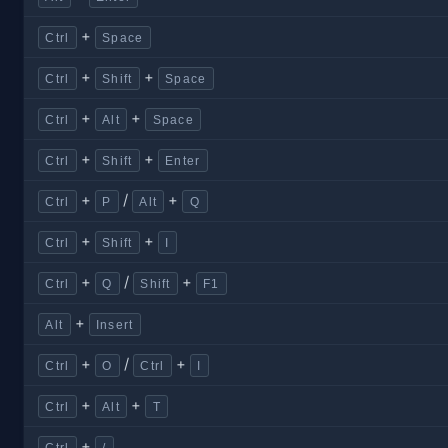
+
Ctrl
Space
+
+
Ctrl
Shift
Space
+
+
Ctrl
Alt
Space
+
+
Ctrl
Shift
Enter
+
/
+
Ctrl
P
Alt
Q
+
+
Ctrl
Shift
I
+
/
+
Ctrl
Q
Shift
F1
+
Alt
Insert
+
/
+
Ctrl
O
Ctrl
I
+
+
Ctrl
Alt
T
+
Ctrl
/