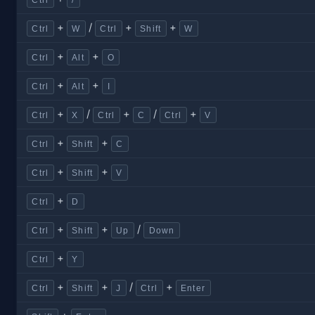
+
/
+
+
Ctrl
W
Ctrl
Shift
W
+
+
Ctrl
Alt
O
+
+
Ctrl
Alt
I
+
/
+
/
+
Ctrl
X
Ctrl
C
Ctrl
V
+
+
Ctrl
Shift
C
+
+
Ctrl
Shift
V
+
Ctrl
D
+
+
/
Ctrl
Shift
Up
Down
+
Ctrl
Y
+
+
/
+
Ctrl
Shift
J
Ctrl
Enter