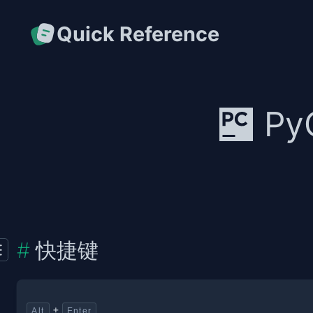
Quick Reference
P
快捷键
+
Alt
Enter