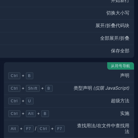
开始新行
切换大小写
展开/折叠代码块
全部展开/折叠
保存全部
从符号导航
声明
+
Ctrl
B
类型声明
(仅限 JavaScript)
+
+
Ctrl
Shift
B
超级方法
+
Ctrl
U
实施
+
+
Ctrl
Alt
B
查找用法/在文件中查找用
+
/
+
Alt
F7
Ctrl
F7
法