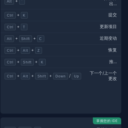
+
Alt
`
出...
提交
+
Ctrl
K
更新项目
+
Ctrl
T
近期变动
+
+
Alt
Shift
C
恢复
+
+
Ctrl
Alt
Z
推…
+
+
Ctrl
Shift
K
下一个/上一个
+
+
+
/
Ctrl
Alt
Shift
Down
Up
更改
掌握您的 IDE