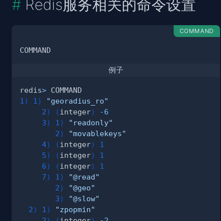
Redis服务相关的命令设置
COMMAND
例子
redis
>
1
)
1
)
"georadius_ro"
2
)
(
integer
)
-6
3
)
1
)
"readonly"
2
)
"movablekeys"
4
)
(
integer
)
1
5
)
(
integer
)
1
6
)
(
integer
)
1
7
)
1
)
"@read"
2
)
"@geo"
3
)
"@slow"
2
)
1
)
"zpopmin"
2
)
(
integer
)
-2