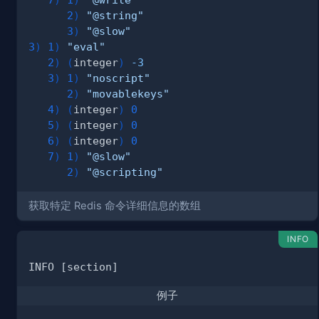
2
)
"@string"
3
)
"@slow"
3
)
1
)
"eval"
2
)
(
integer
)
-3
3
)
1
)
"noscript"
2
)
"movablekeys"
4
)
(
integer
)
0
5
)
(
integer
)
0
6
)
(
integer
)
0
7
)
1
)
"@slow"
2
)
"@scripting"
获取特定 Redis 命令详细信息的数组
INFO
例子