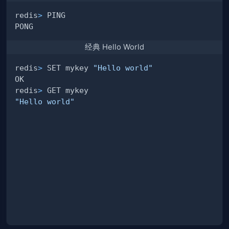
redis
>
经典 Hello World
redis
>
 SET mykey 
"Hello world"
redis
>
"Hello world"