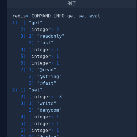
例子
redis
>
 COMMAND INFO get 
set
eval
1
)
1
)
"get"
2
)
(
integer
)
2
3
)
1
)
"readonly"
2
)
"fast"
4
)
(
integer
)
1
5
)
(
integer
)
1
6
)
(
integer
)
1
7
)
1
)
"@read"
2
)
"@string"
3
)
"@fast"
2
)
1
)
"set"
2
)
(
integer
)
-3
3
)
1
)
"write"
2
)
"denyoom"
4
)
(
integer
)
1
5
)
(
integer
)
1
6
)
(
integer
)
1
7
)
1
)
"@write"