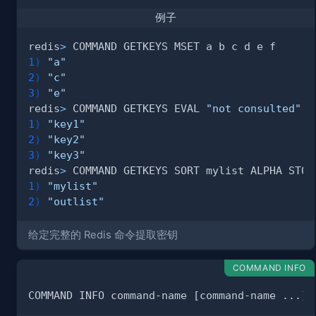
例子
redis
>
1
)
"a"
2
)
"c"
3
)
"e"
redis
>
 COMMAND GETKEYS EVAL 
"not consulted"
3
1
)
"key1"
2
)
"key2"
3
)
"key3"
redis
>
1
)
"mylist"
2
)
"outlist"
给定完整的 Redis 命令提取密钥
COMMAND INFO